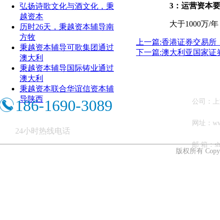
3
：运营资本
弘扬诗歌文化与酒文化，秉
越资本
大于1000万/
历时26天，秉越资本辅导南
方牧
上一篇:香港证券交易所（Hong
秉越资本辅导可歌集团通过
下一篇:澳大利亚国家证
澳大利
秉越资本辅导国际铸业通过
澳大利
秉越资本联合华谊信资本辅
导陕西
186-1690-3089
公司：上
网址：ww
24小时热线电话
邮 箱：shb
版权所有 Copy