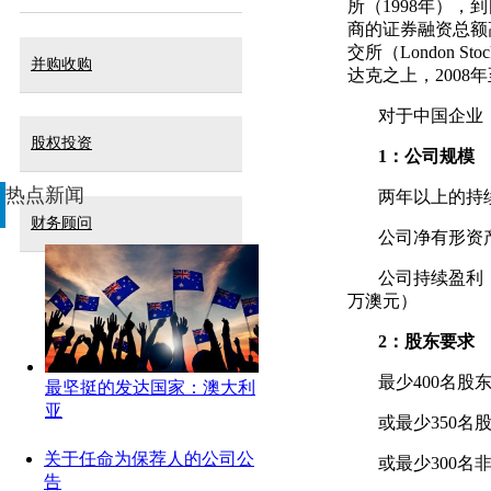
所（1998年），
商的证券融资总额高居
交所（London S
并购收购
达克之上，2008
对于中国企业
股权投资
1
：公司规模
热点新闻
两年以上的持
财务顾问
公司净有形资产
公司持续盈利，
万澳元）
2
：股东要求
最少400名股
最坚挺的发达国家：澳大利
亚
或最少350名
关于任命为保荐人的公司公
或最少300名
告