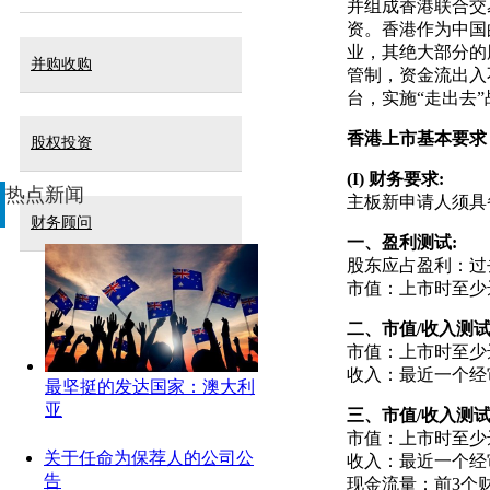
并组成香港联合交
资。香港作为中国
业，其绝大部分的
并购收购
管制，资金流出入
台，实施“走出去”
香港上市基本要求
股权投资
(I)
财务要求
:
热点新闻
主板新申请人须具
财务顾问
一、盈利测试
:
股东应占盈利：过去
市值：上市时至少
二、市值
/
收入测
市值：上市时至少
收入：最近一个经
最坚挺的发达国家：澳大利
亚
三、市值
/
收入测
市值：上市时至少
关于任命为保荐人的公司公
收入：最近一个经
告
现金流量：前3个