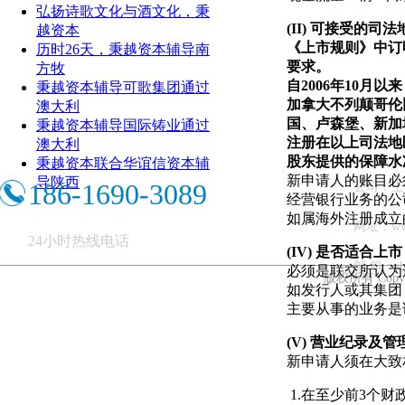
弘扬诗歌文化与酒文化，秉
(II)
可接受的司法
越资本
《上市规则》中订
历时26天，秉越资本辅导南
要求。
方牧
自
2006
年
10
月以来
秉越资本辅导可歌集团通过
加拿大不列颠哥伦
澳大利
国、
卢森堡
、
新加
秉越资本辅导国际铸业通过
注册在以上司法地
澳大利
股东提供的保障水
秉越资本联合华谊信资本辅
新申请人的账目必
导陕西
186-1690-3089
公司：上
经营银行业务的公
如属海外注册成立
网址：ww
24小时热线电话
(IV)
是否适合上市
邮 箱：shb
必须是联交所认为
版权所有 Copy
如发行人或其集团
主要从事的业务是
(V)
营业纪录及管
新申请人须在大致
1.在至少前3个