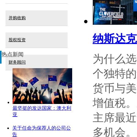
并购收购
纳斯达克迪
股权投资
热点新闻
为什么选
财务顾问
个独特的
货币与美
增值税。
最坚挺的发达国家：澳大利
主席最近
亚
关于任命为保荐人的公司公
多机会。
告