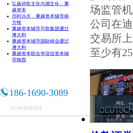
弘扬诗歌文化与酒文化，秉
场监管机
越资本
历时26天，秉越资本辅导南
公司在迪
方牧
秉越资本辅导可歌集团通过
澳大利
交易所上市
秉越资本辅导国际铸业通过
澳大利
至少有25
秉越资本联合华谊信资本辅
导陕西
186-1690-3089
公司：上
网址：ww
24小时热线电话
邮 箱：shb
版权所有 Copy