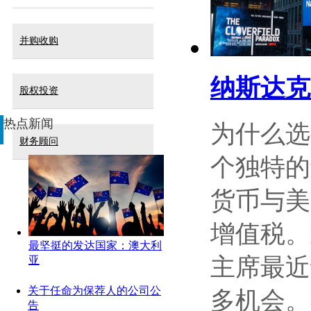
并购收购
纳斯达克迪
股权投资
热点新闻
为什么选
财务顾问
个独特的
货币与美
增值税。
最坚挺的发达国家：澳大利
主席最近
亚
关于任命为保荐人的公司公
多机会。
告