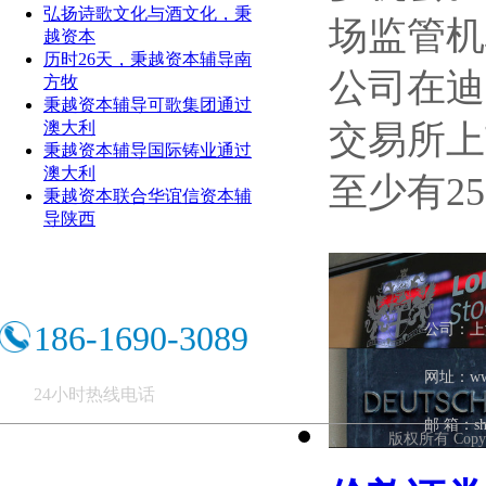
弘扬诗歌文化与酒文化，秉
场监管机
越资本
历时26天，秉越资本辅导南
公司在迪
方牧
秉越资本辅导可歌集团通过
澳大利
交易所上市
秉越资本辅导国际铸业通过
澳大利
至少有25
秉越资本联合华谊信资本辅
导陕西
186-1690-3089
公司：上
网址：ww
24小时热线电话
邮 箱：shb
版权所有 Copy