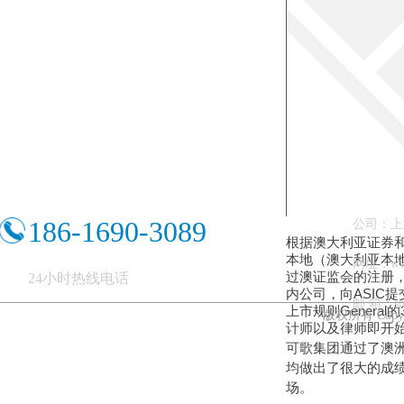
186-1690-3089
公司：上
根据澳大利亚证券和
本地（澳大利亚本
网址：ww
过澳证监会的注册，
24小时热线电话
内公司，
向ASIC
邮 箱：shb
上市规则Genera
版权所有 Copy
计师以及律师即开
可歌集团通过了澳洲
均做出了很大的成
场。