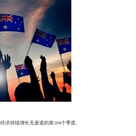
经济持续增长无衰退的第104个季度。