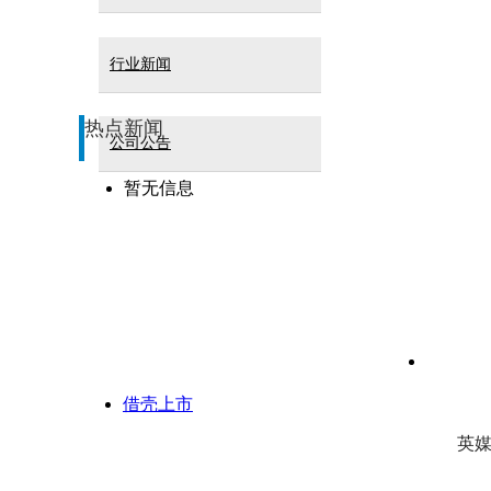
行业新闻
热点新闻
公司公告
暂无信息
借壳上市
英媒