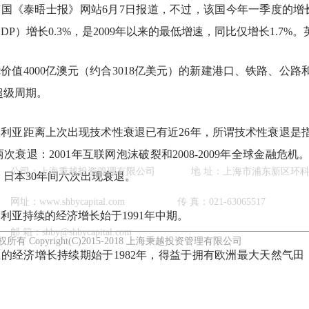
英国《泰晤士报》网站6月7日报道，不过，该国今年一季度的增
DP）增长0.3%，是2009年以来的最低增速，同比仅增长1.7%
价值4000亿澳元（约合3018亿美元）的新建港口、铁路、
超级周期。
大利亚距离上次出现技术性衰退已有近26年，所谓技术性衰退是
次衰退：2001年互联网泡沫破裂和2008-2009年全球金融危
公司：上海秉越投资管理有限公司 地 址：上海市浦东新区环科路51
。日本30年间六次出现衰退。
网址：www.shbycapital.com 传 真：021-63065517
利亚持续的经济增长始于1991年中期。
邮 箱：shby@shbycapital.com
权所有 Copyright(C)2015-2018 上海秉越投资管理有限公司
的经济增长持续期始于1982年，得益于拥有欧洲最大天然气田，
。