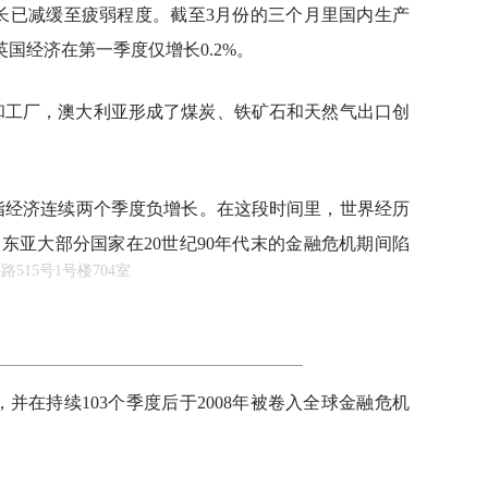
长已减缓至疲弱程度。截至3月份的三个月里国内生产
。英国经济在第一季度仅增长0.2%。
公路和工厂，澳大利亚形成了煤炭、铁矿石和天然气出口创
指经济连续两个季度负增长。在这段时间里，世界经历
机。东亚大部分国家在20世纪90年代末的金融危机期间陷
5号1号楼704室
并在持续103个季度后于2008年被卷入全球金融危机