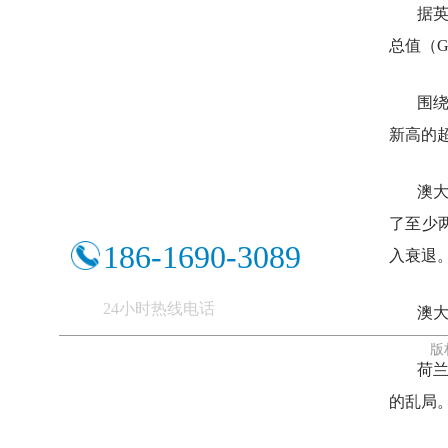
据
总值（G
围绕
新高的
澳
了至少两
186-1690-3089
入衰退
24小时热线电话
澳大
版
荷兰
的乱局