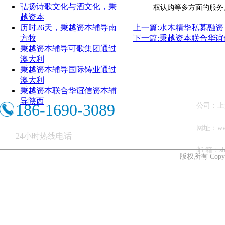
弘扬诗歌文化与酒文化，秉
权认购等多方面的服务
越资本
历时26天，秉越资本辅导南
上一篇:水木精华私募融资
方牧
下一篇:秉越资本联合华谊
秉越资本辅导可歌集团通过
澳大利
秉越资本辅导国际铸业通过
澳大利
秉越资本联合华谊信资本辅
导陕西
186-1690-3089
公司：上
网址：ww
24小时热线电话
邮 箱：shb
版权所有 Copy